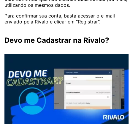
utilizando os mesmos dados.
Para confirmar sua conta, basta acessar o e-mail
enviado pela Rivalo e clicar em “Registrar”.
Devo me Cadastrar na Rivalo?