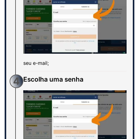
seu e-mail;
4
Escolha uma senha