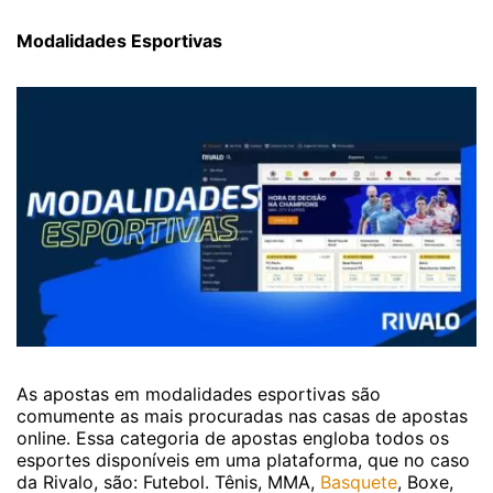
Modalidades Esportivas
As apostas em modalidades esportivas são
comumente as mais procuradas nas casas de apostas
online. Essa categoria de apostas engloba todos os
esportes disponíveis em uma plataforma, que no caso
da Rivalo, são: Futebol. Tênis, MMA,
Basquete
, Boxe,