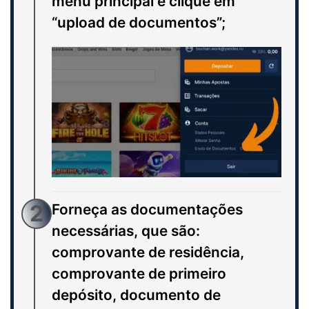
menu principal e clique em
“upload de documentos”;
2
Forneça as documentações
necessárias, que são:
comprovante de residência,
comprovante de primeiro
depósito, documento de