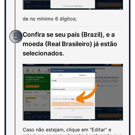
de no mínimo 6 dígitos;
5
Confira se seu país (Brazil), e a
moeda (Real Brasileiro) já estão
selecionados.
Caso não estejam, clique em “Editar” e