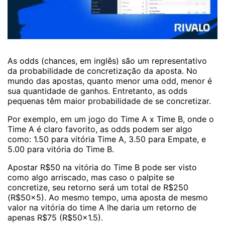
As odds (chances, em inglês) são um representativo
da probabilidade de concretização da aposta. No
mundo das apostas, quanto menor uma odd, menor é
sua quantidade de ganhos. Entretanto, as odds
pequenas têm maior probabilidade de se concretizar.
Por exemplo, em um jogo do Time A x Time B, onde o
Time A é claro favorito, as odds podem ser algo
como: 1.50 para vitória Time A, 3.50 para Empate, e
5.00 para vitória do Time B.
Apostar R$50 na vitória do Time B pode ser visto
como algo arriscado, mas caso o palpite se
concretize, seu retorno será um total de R$250
(R$50×5). Ao mesmo tempo, uma aposta de mesmo
valor na vitória do time A lhe daria um retorno de
apenas R$75 (R$50×1.5).