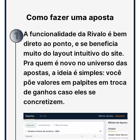
Como fazer uma aposta
1
A funcionalidade da Rivalo é bem
direto ao ponto, e se beneficia
muito do layout intuitivo do site.
Pra quem é novo no universo das
apostas, a ideia é simples: você
põe valores em palpites em troca
de ganhos caso eles se
concretizem.