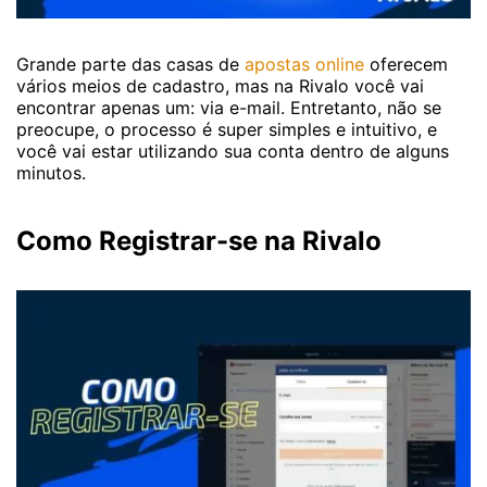
Grande parte das casas de
apostas online
oferecem
vários meios de cadastro, mas na Rivalo você vai
encontrar apenas um: via e-mail. Entretanto, não se
preocupe, o processo é super simples e intuitivo, e
você vai estar utilizando sua conta dentro de alguns
minutos.
Como Registrar-se na Rivalo