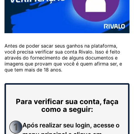
Antes de poder sacar seus ganhos na plataforma,
você precisa verificar sua conta Rivalo. Isso é feito
através do fornecimento de alguns documentos e
imagens que provam que você é quem afirma ser, e
que tem mais de 18 anos.
Para verificar sua conta, faça
como a seguir:
1
Após realizar seu login, acesse o