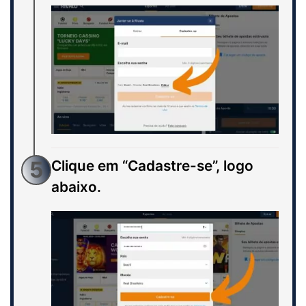
5
Clique em “Cadastre-se”, logo
abaixo.