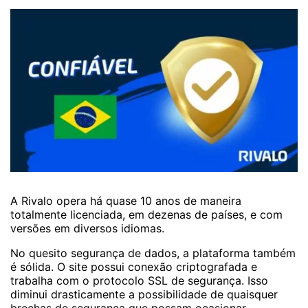
A Rivalo opera há quase 10 anos de maneira
totalmente licenciada, em dezenas de países, e com
versões em diversos idiomas.
No quesito segurança de dados, a plataforma também
é sólida. O site possui conexão criptografada e
trabalha com o protocolo SSL de segurança. Isso
diminui drasticamente a possibilidade de quaisquer